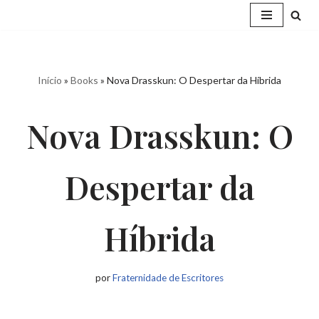
Pular
para
o
Início
»
Books
»
Nova Drasskun: O Despertar da Híbrida
conteúdo
Nova Drasskun: O
Despertar da
Híbrida
por
Fraternidade de Escritores