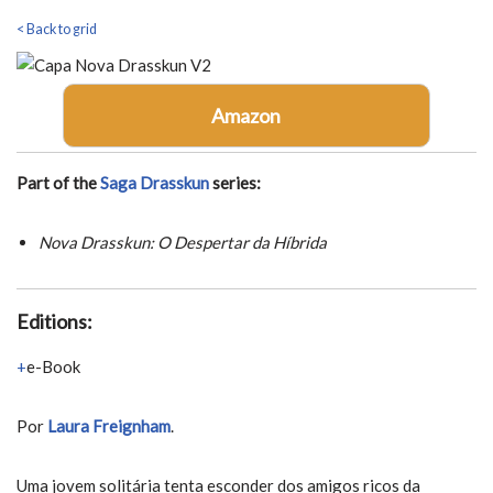
< Back to grid
Amazon
Part of the
Saga Drasskun
series:
Nova Drasskun: O Despertar da Híbrida
Editions:
e-Book
Por
Laura Freignham
.
Uma jovem solitária tenta esconder dos amigos ricos da