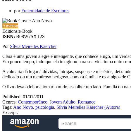
por
Fraternidade de Escritores
Amazon
Editions:
e-Book
ISBN:
B08W7SXT2S
Por
Sílvia Meirelles Käercher
.
Clara é uma jovem alegre e inteligente, que conhece Hugo, um verdade
Em pouco tempo, tudo que ela imaginou para sua vida toma outro rum
A calmaria dá lugar à dúvidas, intrigas, suspense e mistérios, deix
dedicado ou um mentiroso perigoso, como a família e os amigos de 
O livro leva o leitor a tomar partido, escolher um lado. Família ou 
Published:
01/01/2011
Genres:
Contemporâneo
,
Jovem Adulto
,
Romance
Tags:
Ano Novo
,
psicologia
,
Sílvia Meirelles Käercher (Autora)
Excerpt: