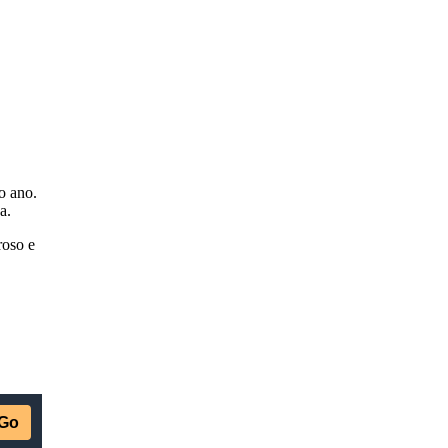
o ano.
a.
roso e