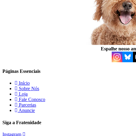
Espalhe nosso am
Páginas Essenciais
Início
Sobre Nós
Loja
Fale Conosco
Parcerias
Anuncie
Siga a Fratenidade
Instagram