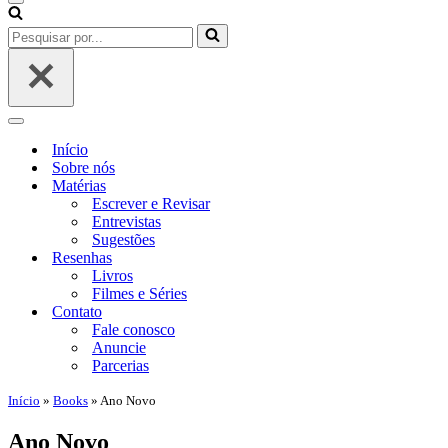
Menu
de
Pesquisar
navegação
por...
Menu
de
Início
navegação
Sobre nós
Matérias
Escrever e Revisar
Entrevistas
Sugestões
Resenhas
Livros
Filmes e Séries
Contato
Fale conosco
Anuncie
Parcerias
Início
»
Books
»
Ano Novo
Ano Novo