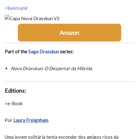
< Back to grid
Amazon
Part of the
Saga Drasskun
series:
Nova Drasskun: O Despertar da Híbrida
Editions:
e-Book
Por
Laura Freignham
.
Uma jovem solitária tenta esconder dos amigos ricos da