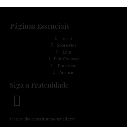
Páginas Essenciais
Início
Sobre Nós
Loja
Fale Conosco
Parcerias
Anuncie
Siga a Fratenidade
fraternidadeescritores@gmail.com