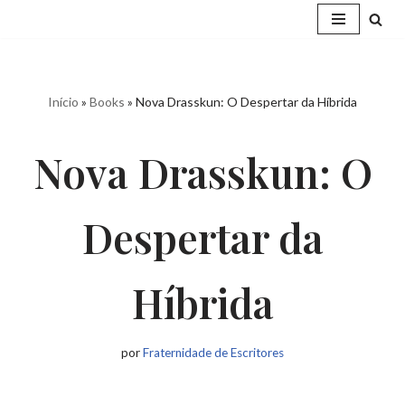
Pular
para
o
Início
»
Books
»
Nova Drasskun: O Despertar da Híbrida
conteúdo
Nova Drasskun: O
Despertar da
Híbrida
por
Fraternidade de Escritores