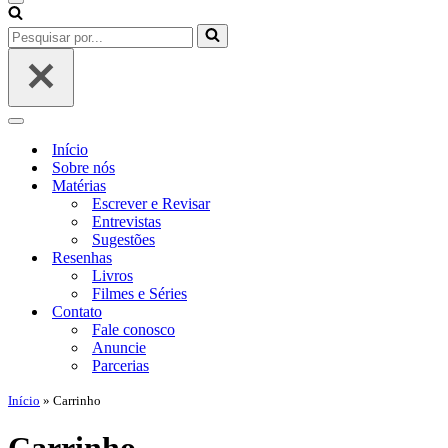
Menu
de
Pesquisar
navegação
por...
Menu
de
Início
navegação
Sobre nós
Matérias
Escrever e Revisar
Entrevistas
Sugestões
Resenhas
Livros
Filmes e Séries
Contato
Fale conosco
Anuncie
Parcerias
Início
»
Carrinho