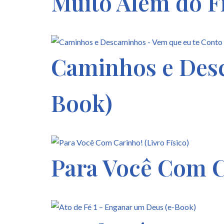
Muito Além do F
Caminhos e Desc
Book)
Para Você Com Ca