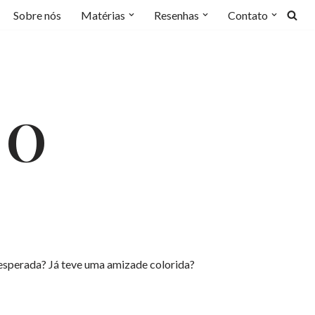
Sobre nós
Matérias
Resenhas
Contato
 O
 esperada? Já teve uma amizade colorida?