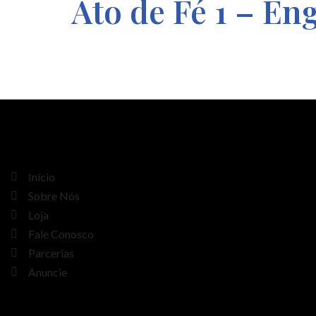
Ato de Fé 1 – E
Início
Sobre Nós
Loja
Fale Conosco
Parcerias
Anuncie