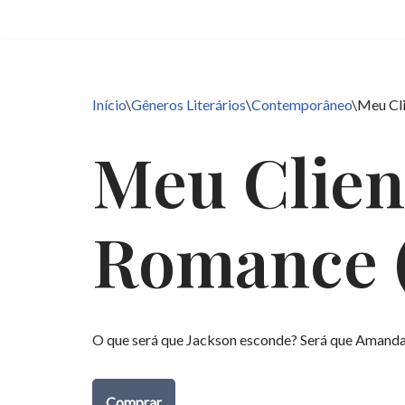
Pular
para
o
Início
\
Gêneros Literários
\
Contemporâneo
\
Meu Cli
conteúdo
Meu Clien
Romance 
O que será que Jackson esconde? Será que Amanda c
Comprar