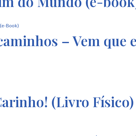
im do Mundo (e-book
aminhos – Vem que eu
rinho! (Livro Físico)