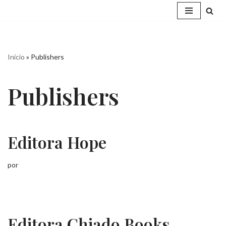
Pular
para
o
Início
»
Publishers
conteúdo
Publishers
Editora Hope
por
Editora Chiado Books