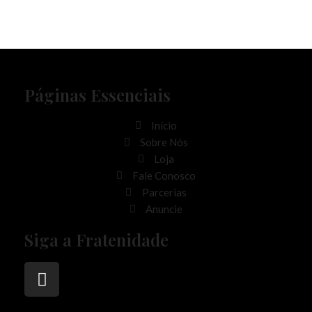
Páginas Essenciais
Início
Sobre Nós
Loja
Fale Conosco
Parcerias
Anuncie
Siga a Fratenidade