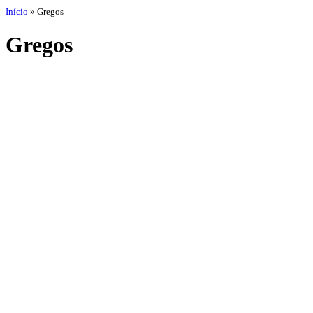
Início
»
Gregos
Gregos