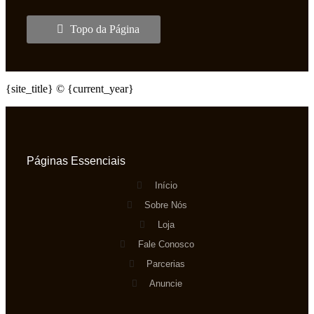
Topo da Página
{site_title} © {current_year}
Páginas Essenciais
Início
Sobre Nós
Loja
Fale Conosco
Parcerias
Anuncie