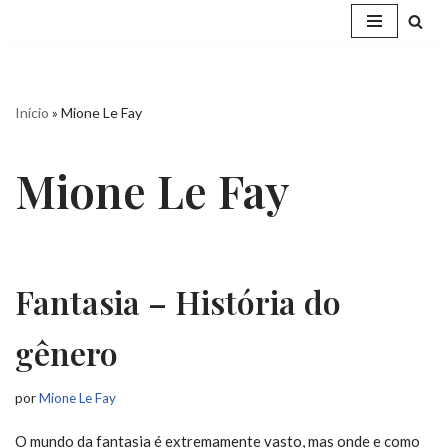
Pular
para
o
Início
»
Mione Le Fay
conteúdo
Mione Le Fay
Fantasia – História do
gênero
por
Mione Le Fay
O mundo da fantasia é extremamente vasto, mas onde e como