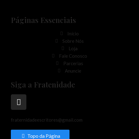
Páginas Essenciais
Início
Sobre Nós
Loja
Fale Conosco
Parcerias
Anuncie
Siga a Fratenidade
fraternidadeescritores@gmail.com
Topo da Página