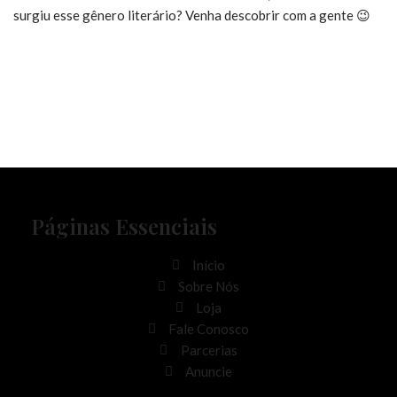
surgiu esse gênero literário? Venha descobrir com a gente 😉
Páginas Essenciais
Início
Sobre Nós
Loja
Fale Conosco
Parcerias
Anuncie