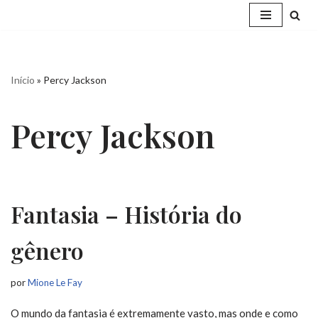
Pular
para
o
Início
»
Percy Jackson
conteúdo
Percy Jackson
Fantasia – História do
gênero
por
Mione Le Fay
O mundo da fantasia é extremamente vasto, mas onde e como