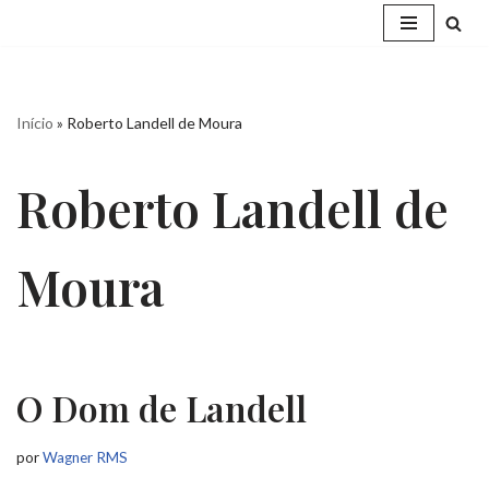
Pular
para
o
Início
»
Roberto Landell de Moura
conteúdo
Roberto Landell de
Moura
O Dom de Landell
por
Wagner RMS