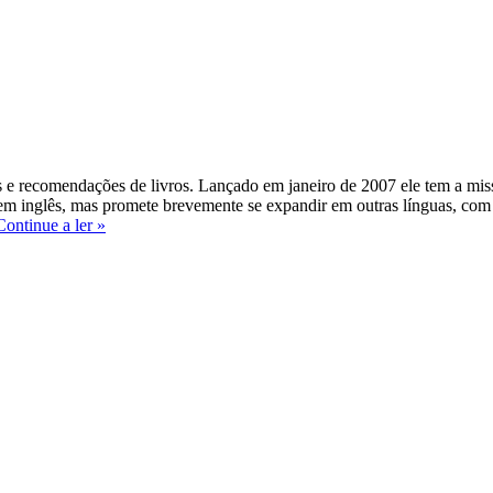
 e recomendações de livros. Lançado em janeiro de 2007 ele tem a missã
 inglês, mas promete brevemente se expandir em outras línguas, com tod
Você
Continue a ler »
já
conhece
o
Goodreads?