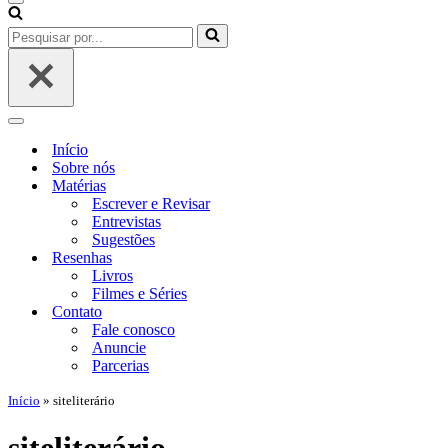
Menu
de
Pesquisar
navegação
por...
Menu
de
Início
navegação
Sobre nós
Matérias
Escrever e Revisar
Entrevistas
Sugestões
Resenhas
Livros
Filmes e Séries
Contato
Fale conosco
Anuncie
Parcerias
Início
»
siteliterário