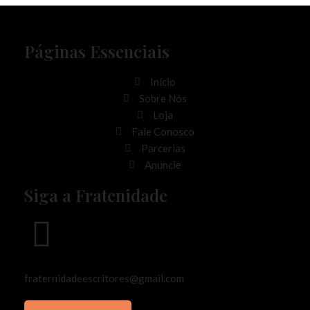
Páginas Essenciais
Início
Sobre Nós
Loja
Fale Conosco
Parcerias
Anuncie
Siga a Fratenidade
fraternidadeescritores@gmail.com