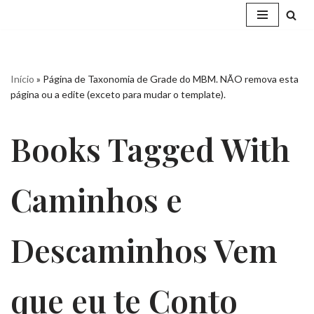
Pular
para
o
Início
»
Página de Taxonomia de Grade do MBM. NÃO remova esta
conteúdo
página ou a edite (exceto para mudar o template).
Books Tagged With
Caminhos e
Descaminhos Vem
que eu te Conto