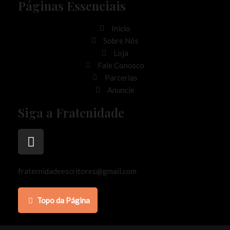
Páginas Essenciais
Início
Sobre Nós
Loja
Fale Conosco
Parcerias
Anuncie
Siga a Fratenidade
fraternidadeescritores@gmail.com
Topo da Página