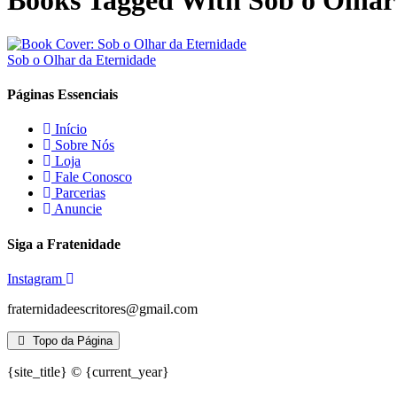
Books Tagged With Sob o Olhar 
Sob o Olhar da Eternidade
Páginas Essenciais
Início
Sobre Nós
Loja
Fale Conosco
Parcerias
Anuncie
Siga a Fratenidade
Instagram
fraternidadeescritores@gmail.com
Topo da Página
{site_title} © {current_year}