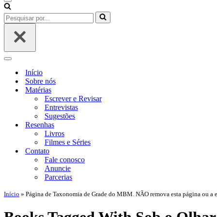
Menu
de
Pesquisar
navegação
por...
Menu
de
Início
navegação
Sobre nós
Matérias
Escrever e Revisar
Entrevistas
Sugestões
Resenhas
Livros
Filmes e Séries
Contato
Fale conosco
Anuncie
Parcerias
Início
»
Página de Taxonomia de Grade do MBM. NÃO remova esta página ou a edi