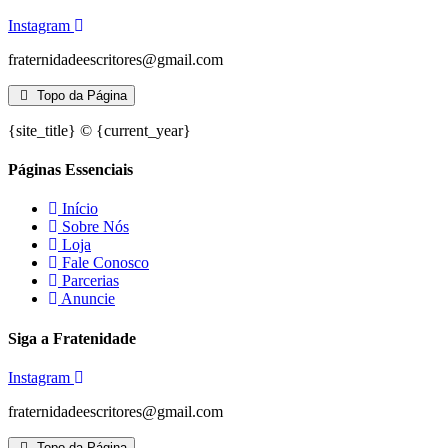
Instagram
fraternidadeescritores@gmail.com
Topo da Página
{site_title} © {current_year}
Páginas Essenciais
Início
Sobre Nós
Loja
Fale Conosco
Parcerias
Anuncie
Siga a Fratenidade
Instagram
fraternidadeescritores@gmail.com
Topo da Página