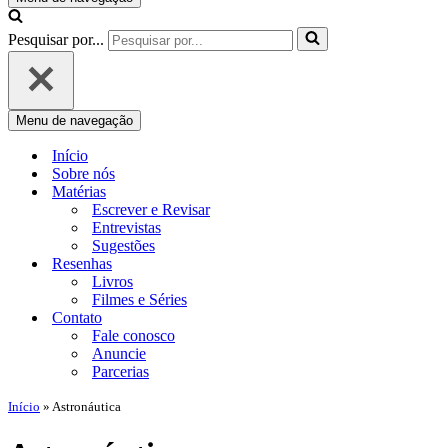
Pesquisar por...
Menu de navegação
Início
Sobre nós
Matérias
Escrever e Revisar
Entrevistas
Sugestões
Resenhas
Livros
Filmes e Séries
Contato
Fale conosco
Anuncie
Parcerias
Início
»
Astronáutica