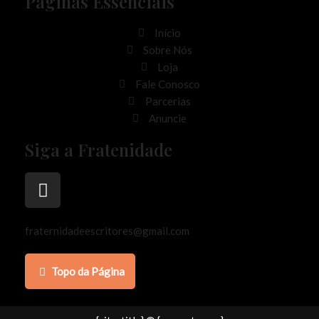
Páginas Essenciais
Início
Sobre Nós
Loja
Fale Conosco
Parcerias
Anuncie
Siga a Fratenidade
fraternidadeescritores@gmail.com
Topo da Página