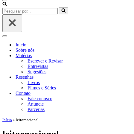
Menu
de
Pesquisar
navegação
por...
Menu
de
Início
navegação
Sobre nós
Matérias
Escrever e Revisar
Entrevistas
Sugestões
Resenhas
Livros
Filmes e Séries
Contato
Fale conosco
Anuncie
Parcerias
Início
»
leitornacional