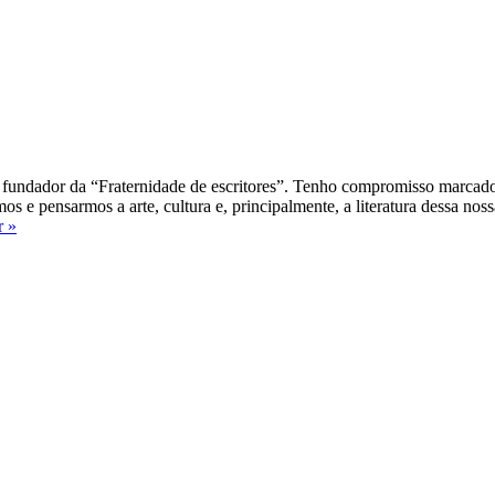
fundador da “Fraternidade de escritores”. Tenho compromisso marcado 
s e pensarmos a arte, cultura e, principalmente, a literatura dessa nos
O
r »
que
é
ser
leitor?