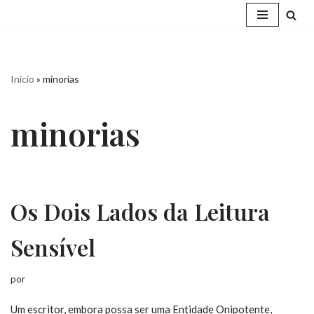
Pular
para
o
Início
»
minorias
conteúdo
minorias
Os Dois Lados da Leitura
Sensível
por
Um escritor, embora possa ser uma Entidade Onipotente,