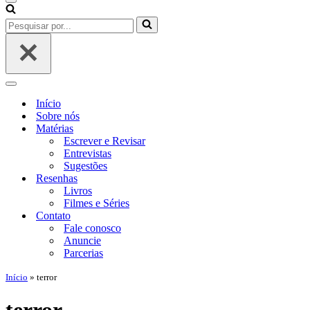
Menu
de
Pesquisar
navegação
por...
Menu
de
Início
navegação
Sobre nós
Matérias
Escrever e Revisar
Entrevistas
Sugestões
Resenhas
Livros
Filmes e Séries
Contato
Fale conosco
Anuncie
Parcerias
Início
»
terror