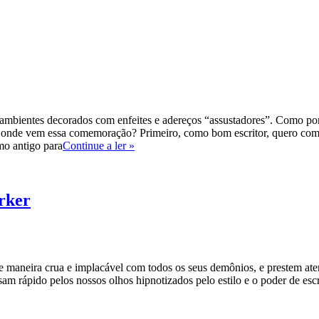
 e ambientes decorados com enfeites e adereços “assustadores”. Como por
de onde vem essa comemoração? Primeiro, como bom escritor, quero c
Dia
mo antigo para
Continue a ler »
das
Bruxas
–
HALLOWEEN
rker
aneira crua e implacável com todos os seus demônios, e prestem atençã
am rápido pelos nossos olhos hipnotizados pelo estilo e o poder de esc