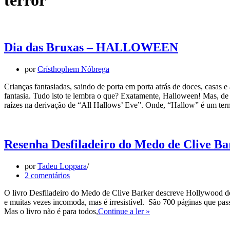
terror
Dia das Bruxas – HALLOWEEN
por
Crísthophem Nóbrega
Crianças fantasiadas, saindo de porta em porta atrás de doces, casas
fantasia. Tudo isto te lembra o que? Exatamente, Halloween! Mas, 
raízes na derivação de “All Hallows’ Eve”. Onde, “Hallow” é um ter
Resenha Desfiladeiro do Medo de Clive Ba
por
Tadeu Loppara
2 comentários
O livro Desfiladeiro do Medo de Clive Barker descreve Hollywood de m
e muitas vezes incomoda, mas é irresistível. São 700 páginas que pass
Resenha
Mas o livro não é para todos,
Continue a ler »
Desfiladeiro
do