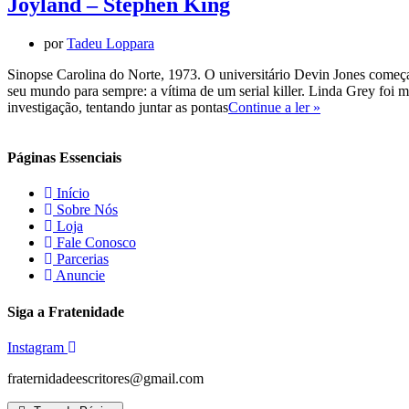
Joyland – Stephen King
por
Tadeu Loppara
Sinopse Carolina do Norte, 1973. O universitário Devin Jones começ
seu mundo para sempre: a vítima de um serial killer. Linda Grey foi
Joyland
investigação, tentando juntar as pontas
Continue a ler »
–
Stephen
King
Páginas Essenciais
Início
Sobre Nós
Loja
Fale Conosco
Parcerias
Anuncie
Siga a Fratenidade
Instagram
fraternidadeescritores@gmail.com