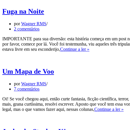
Medo
de
Fuga na Noite
Clive
Barker
por
Wagner RMS
2 comentários
IMPORTANTE para sua diversão: esta história começa em um post no 
por favor, comece por lá. Você foi testemunha, viu aqueles três trip
Fuga
estava livre em seu esconderijo,
Continue a ler »
na
Noite
Um Mapa de Voo
por
Wagner RMS
7 comentários
Oi! Se você chegou aqui, então curte fantasia, ficção científica, terror,
mais, grana curtíssima, resolvi escrever. Aposto que você tem essa vo
U
legal, mas o que vamos fazer aqui, nessas colunas,
Continue a ler »
Ma
de
Vo