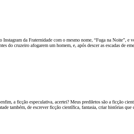
Instagram da Fraternidade com o mesmo nome, “Fuga na Noite”, e você
ulantes do cruzeiro afogarem um homem, e, após descer as escadas de em
 enfim, a ficção especulativa, acertei? Meus prediletos são a ficção cientí
ntade também, de escrever ficção científica, fantasia, criar histórias
m
pa
o