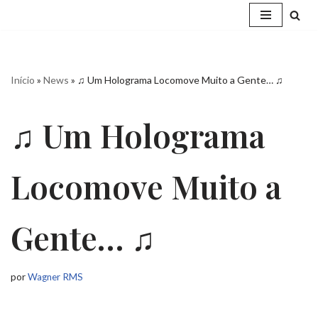
Pular
para
o
Início
»
News
»
♫ Um Holograma Locomove Muito a Gente… ♫
conteúdo
♫ Um Holograma
Locomove Muito a
Gente… ♫
por
Wagner RMS