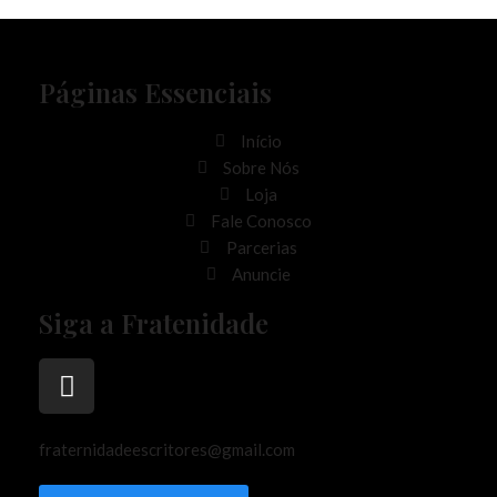
Páginas Essenciais
Início
Sobre Nós
Loja
Fale Conosco
Parcerias
Anuncie
Siga a Fratenidade
fraternidadeescritores@gmail.com