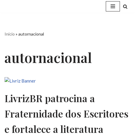
Pular
para
o
Início
»
autornacional
conteúdo
autornacional
LivrizBR patrocina a
Fraternidade dos Escritores
e fortalece a literatura