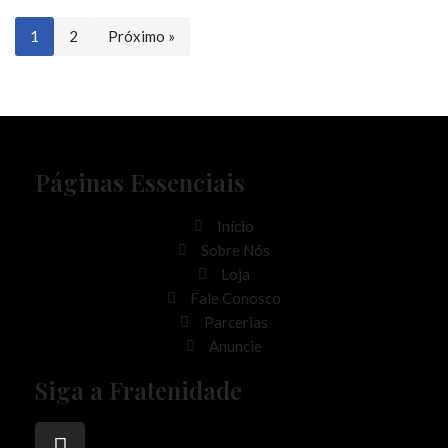
1
2
Próximo »
Páginas Essenciais
Início
Sobre Nós
Loja
Fale Conosco
Parcerias
Anuncie
Siga a Fratenidade